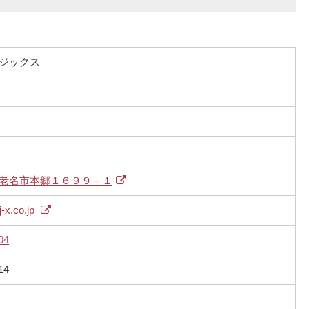
ジックス
老名市本郷１６９９－１
j-x.co.jp
04
14