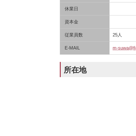
休業日
資本金
従業員数
25人
E-MAIL
m-suwa@fj-
所在地