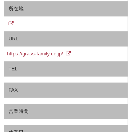
所在地
URL
https://grass-family.co.jp/
TEL
FAX
営業時間