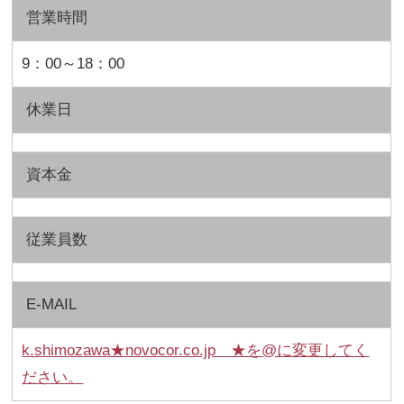
営業時間
9：00～18：00
休業日
資本金
従業員数
E-MAIL
k.shimozawa★novocor.co.jp ★を@に変更してく
ださい。