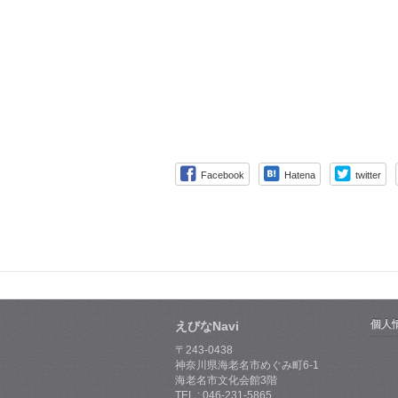
Facebook
Hatena
twitter
個人
えびなNavi
〒243-0438
神奈川県海老名市めぐみ町6-1
海老名市文化会館3階
TEL : 046-231-5865