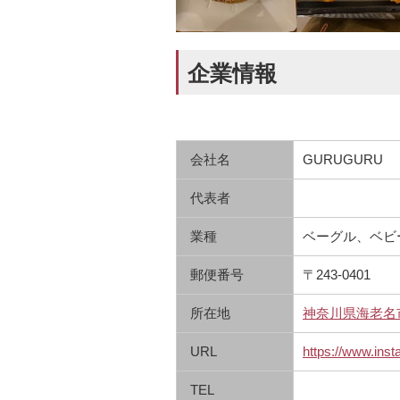
企業情報
会社名
GURUGURU
代表者
業種
ベーグル、ベビ
郵便番号
〒243-0401
所在地
神奈川県海老名市東
URL
https://www.inst
TEL