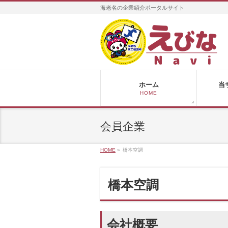
海老名の企業紹介ポータルサイト
ホーム
当
HOME
会員企業
HOME
»
橋本空調
橋本空調
会社概要