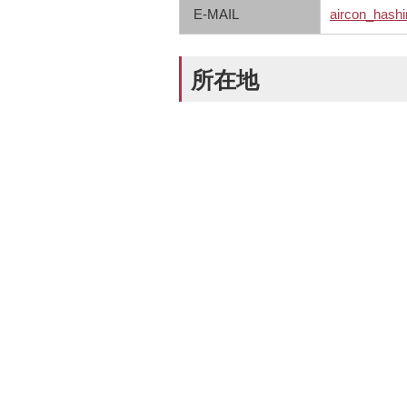
E-MAIL
aircon_hash
所在地