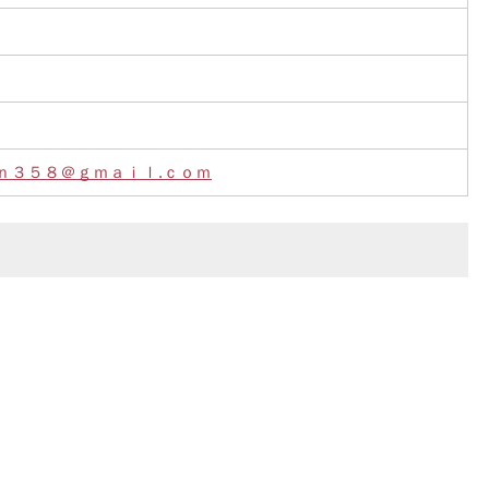
ｎ３５８＠ｇｍａｉｌ.ｃｏｍ