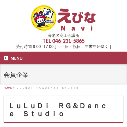
海老名商工会議所
TEL
046-231-5865
受付時間 9:00- 17:00 [ 土・日・祝日、年末年始除く ]
MENU
会員企業
HOME
»
ＬｕＬｕＤｉ ＲＧ＆Ｄａｎｃｅ Ｓｔｕｄｉｏ
ＬｕＬｕＤｉ ＲＧ＆Ｄａｎｃ
ｅ Ｓｔｕｄｉｏ