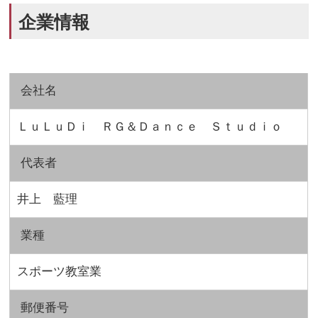
企業情報
会社名
ＬｕＬｕＤｉ ＲＧ＆Ｄａｎｃｅ Ｓｔｕｄｉｏ
代表者
井上 藍理
業種
スポーツ教室業
郵便番号