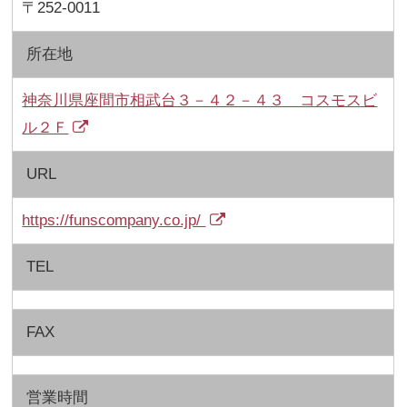
〒252-0011
所在地
神奈川県座間市相武台３－４２－４３ コスモスビ
ル２Ｆ
URL
https://funscompany.co.jp/
TEL
FAX
営業時間