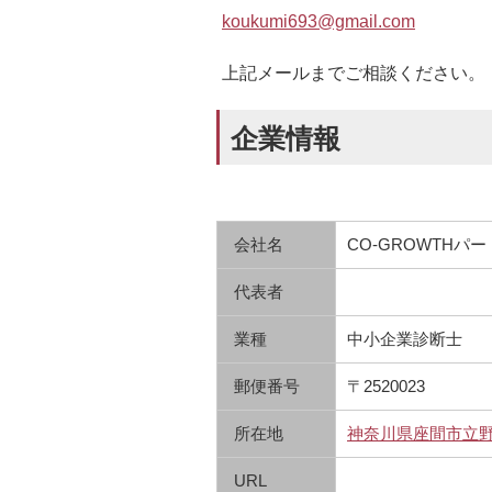
koukumi693@gmail.com
上記メールまでご相談ください。
企業情報
会社名
CO-GROWTH
代表者
業種
中小企業診断士
郵便番号
〒2520023
所在地
神奈川県座間市立
URL