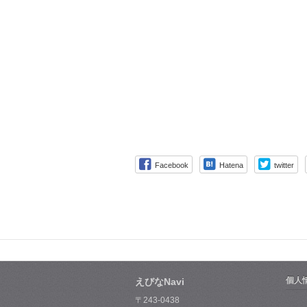
Facebook
Hatena
twitter
個人
えびなNavi
〒243-0438