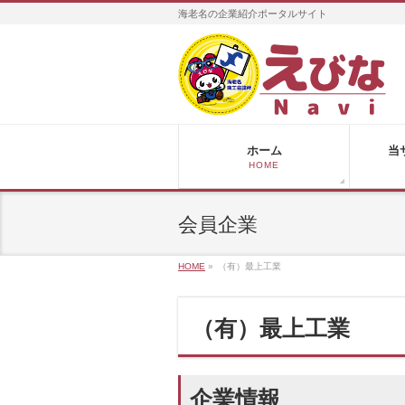
海老名の企業紹介ポータルサイト
ホーム
当
HOME
会員企業
HOME
»
（有）最上工業
（有）最上工業
企業情報