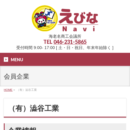
海老名商工会議所
TEL
046-231-5865
受付時間 9:00- 17:00 [ 土・日・祝日、年末年始除く ]
MENU
会員企業
HOME
»
（有）澁谷工業
（有）澁谷工業