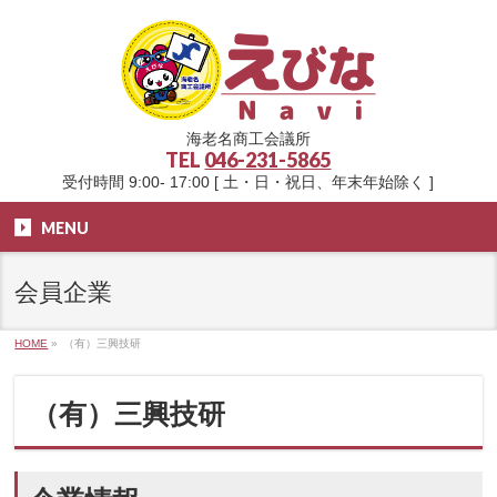
海老名商工会議所
TEL
046-231-5865
受付時間 9:00- 17:00 [ 土・日・祝日、年末年始除く ]
MENU
会員企業
HOME
»
（有）三興技研
（有）三興技研