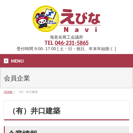
海老名商工会議所
TEL
046-231-5865
受付時間 9:00- 17:00 [ 土・日・祝日、年末年始除く ]
MENU
会員企業
HOME
»
（有）井口建築
（有）井口建築