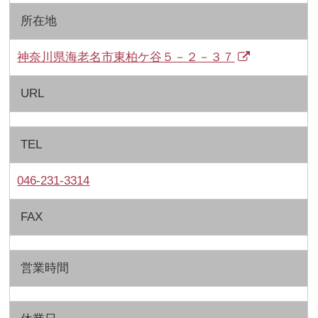
所在地
神奈川県海老名市東柏ケ谷５－２－３７
URL
TEL
046-231-3314
FAX
営業時間