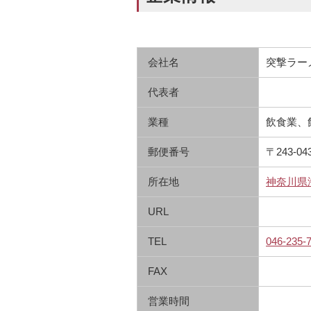
会社名
突撃ラー
代表者
業種
飲食業、
郵便番号
〒243-04
所在地
神奈川県海
URL
TEL
046-235-
FAX
営業時間