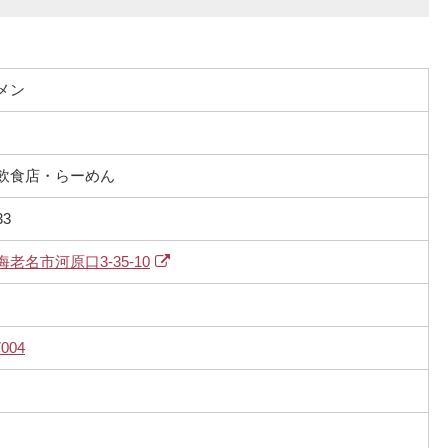
メン
飲食店・らーめん
33
老名市河原口3-35-10
7004