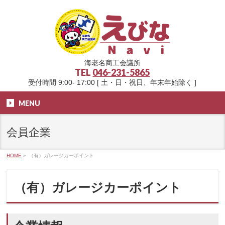
海老名商工会議所
TEL
046-231-5865
受付時間 9:00- 17:00 [ 土・日・祝日、年末年始除く ]
MENU
会員企業
HOME
»
（有）ガレージカーポイント
（有）ガレージカーポイント