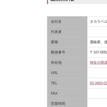
会社名
タカラベ
代表者
業種
運輸業、
郵便番号
〒107-005
所在地
神奈川県港区
URL
TEL
03-3403-0
FAX
営業時間