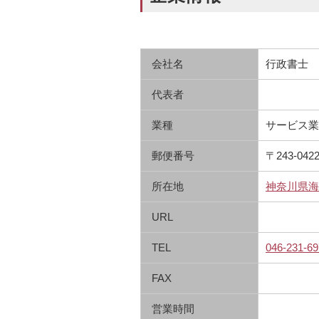
会社名
行政書士 
代表者
業種
サービス業
郵便番号
〒243-042
所在地
神奈川県海老
URL
TEL
046-231-69
FAX
営業時間