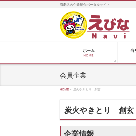
海老名の企業紹介ポータルサイト
ホーム
当
HOME
会員企業
HOME
»
炭火やきとり 創玄
炭火やきとり 創玄
企業情報