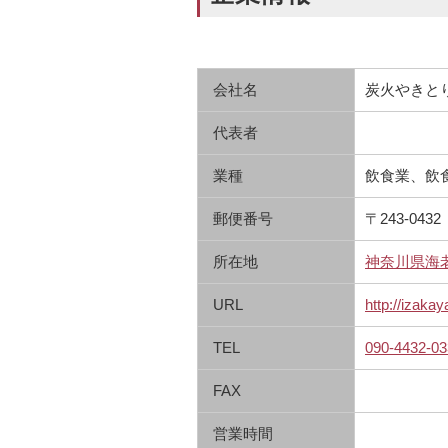
会社名
炭火やきと
代表者
業種
飲食業、飲
郵便番号
〒243-0432
所在地
神奈川県海老名
URL
http://izaka
TEL
090-4432-03
FAX
営業時間