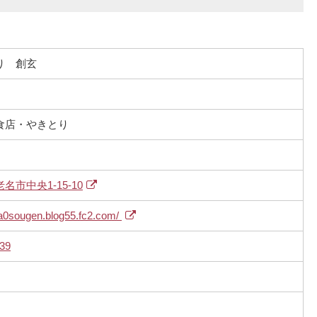
り 創玄
食店・やきとり
市中央1-15-10
ya0sougen.blog55.fc2.com/
39