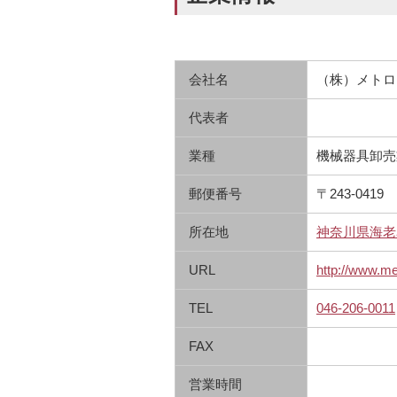
会社名
（株）メトロ
代表者
業種
機械器具卸売
郵便番号
〒243-0419
所在地
神奈川県海老名
URL
http://www.me
TEL
046-206-0011
FAX
営業時間