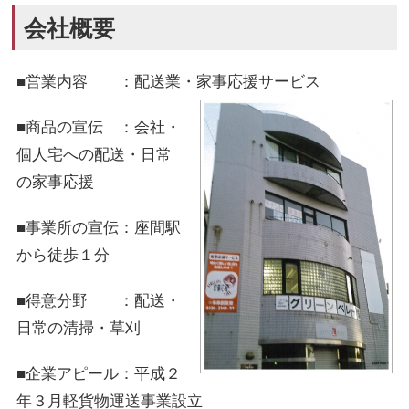
会社概要
■営業内容 ：配送業・家事応援サービス
■商品の宣伝 ：会社・
個人宅への配送・日常
の家事応援
■事業所の宣伝：座間駅
から徒歩１分
■得意分野 ：配送・
日常の清掃・草刈
■企業アピール：平成２
年３月軽貨物運送事業設立