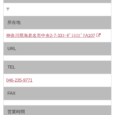
〒
所在地
神奈川県海老名市中央2-7-33ｺｰﾎﾟﾗｽｴﾋﾞﾅA107
URL
TEL
046-235-9771
FAX
営業時間