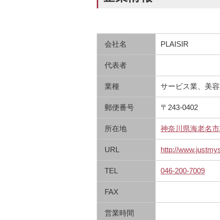
会社名
PLAISIR
代表者
業種
サービス業、美容
郵便番号
〒243-0402
所在地
神奈川県海老名市
URL
http://www.justmy
TEL
046-200-7009
FAX
営業時間