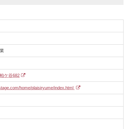
業
柏ケ谷682
stage.com/home/plaisiryume/index.html