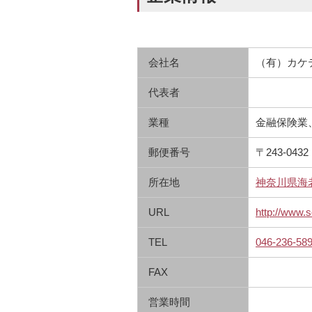
会社名
（有）カケ
代表者
業種
金融保険業
郵便番号
〒243-0432
所在地
神奈川県海老名
URL
http://www.
TEL
046-236-58
FAX
営業時間