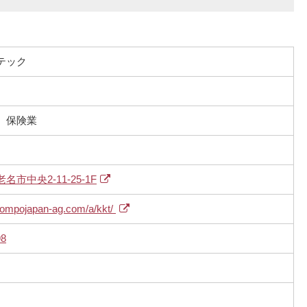
テック
、保険業
市中央2-11-25-1F
sompojapan-ag.com/a/kkt/
98