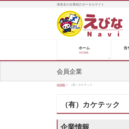
海老名の企業紹介ポータルサイト
ホーム
当
HOME
会員企業
HOME
»
（有）カケテック
（有）カケテック
企業情報