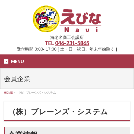
海老名商工会議所
TEL
046-231-5865
受付時間 9:00- 17:00 [ 土・日・祝日、年末年始除く ]
MENU
会員企業
HOME
»
（株）ブレーンズ・システム
（株）ブレーンズ・システム