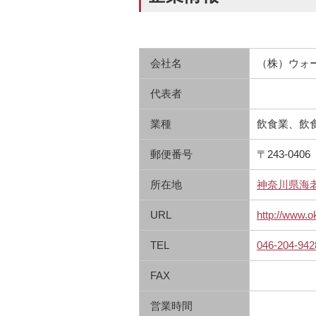
会社名
（株）ウォ
代表者
業種
飲食業、飲
郵便番号
〒243-0406
所在地
神奈川県海老名
URL
http://www.o
TEL
046-204-942
FAX
営業時間