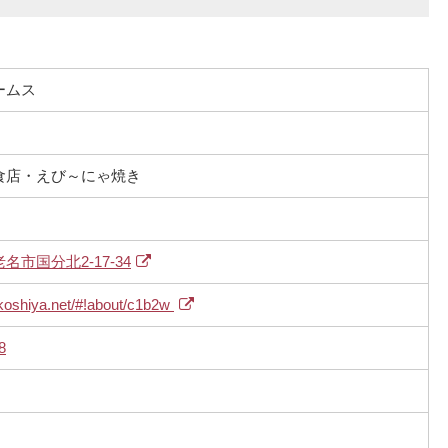
ームス
食店・えび～にゃ焼き
市国分北2-17-34
koshiya.net/#!about/c1b2w
8