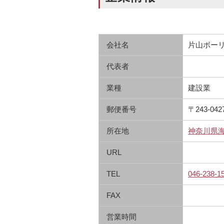
会社名
片山ボー
代表者
業種
建設業
郵便番号
〒243-042
所在地
神奈川県海
URL
TEL
046-238-1
FAX
営業時間