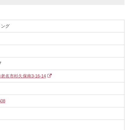
リング
7
老名市杉久保南3-16-14
508