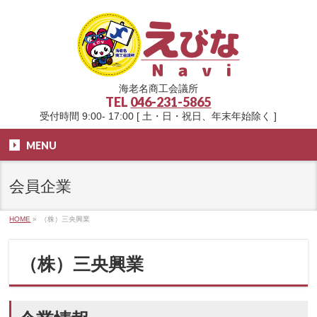
海老名商工会議所
TEL
046-231-5865
受付時間 9:00- 17:00 [ 土・日・祝日、年末年始除く ]
MENU
会員企業
HOME
»
（株）三央興業
（株）三央興業