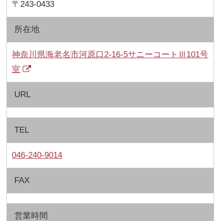
〒243-0433
所在地
神奈川県海老名市河原口2-16-5サニーコートⅢ101号
室
URL
TEL
046-240-9014
FAX
営業時間