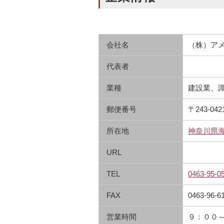
会社名
（株）ア
代表者
業種
建設業、
郵便番号
〒243-042
所在地
神奈川県海
URL
TEL
0463-95-0
FAX
0463-96-6
営業時間
９：００