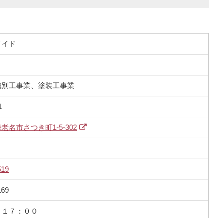
メイド
識別工事業、塗装工事業
1
老名市さつき町1-5-302
519
169
～１７：００