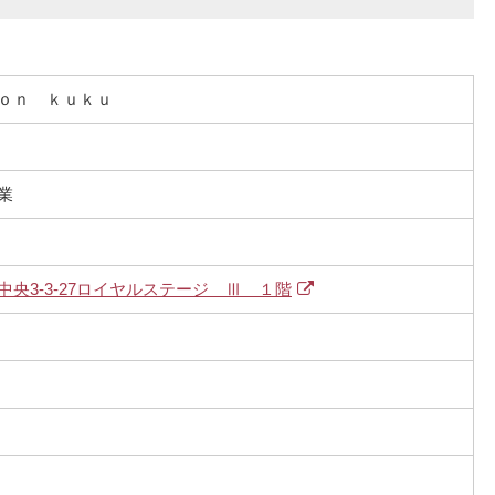
ｏｎ ｋｕｋｕ
業
央3-3-27ロイヤルステージ Ⅲ １階