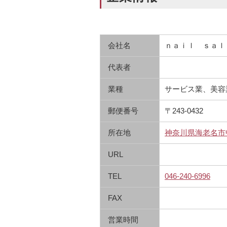
会社名
ｎａｉｌ ｓａｌ
代表者
業種
サービス業、美容
郵便番号
〒243-0432
所在地
神奈川県海老名市中
URL
TEL
046-240-6996
FAX
営業時間