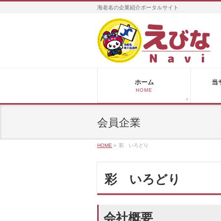
海老名の企業紹介ポータルサイト
ホーム
当
HOME
会員企業
HOME
»
彩 いろどり
彩 いろどり
会社概要