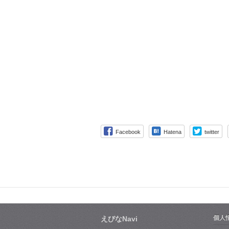
Facebook
Hatena
twitter
個人
えびなNavi