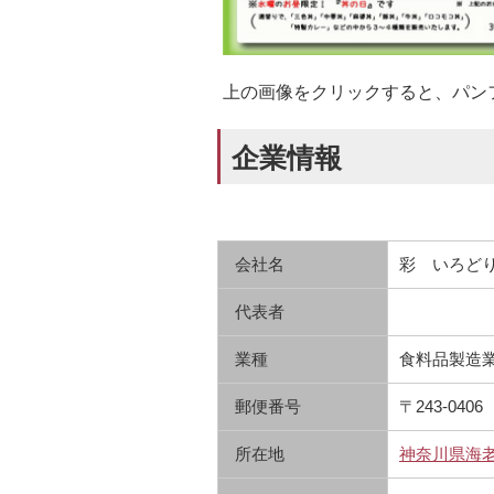
上の画像をクリックすると、パン
企業情報
会社名
彩 いろど
代表者
業種
食料品製造
郵便番号
〒243-0406
所在地
神奈川県海老名