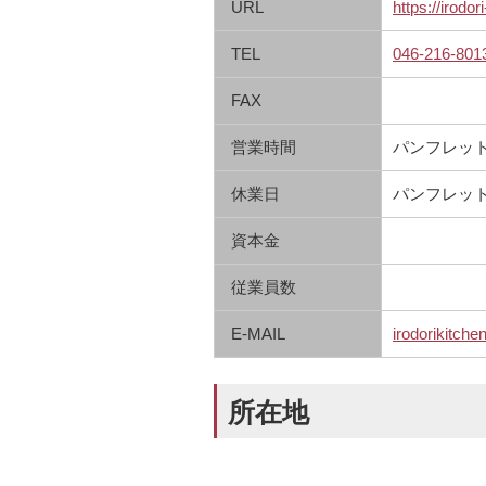
URL
https://irod
TEL
046-216-801
FAX
営業時間
パンフレッ
休業日
パンフレッ
資本金
従業員数
E-MAIL
irodorikitc
所在地