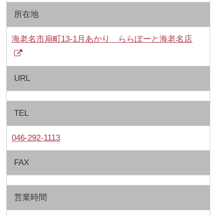
所在地
海老名市扇町13-1月あかり ららぽーと海老名店
URL
TEL
046-292-1113
FAX
営業時間