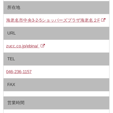
所在地
海老名市中央3-2-5ショッパーズプラザ海老名２F
URL
zucc.co.jp/ebina/
TEL
046-236-1157
FAX
営業時間