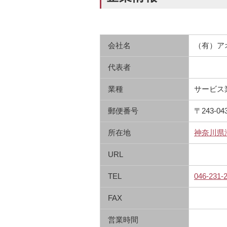
会社名
（有）ア
代表者
業種
サービス
郵便番号
〒243-04
所在地
神奈川県海
URL
TEL
046-231-
FAX
営業時間