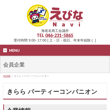
海老名商工会議所
TEL
046-231-5865
受付時間 9:00- 17:00 [ 土・日・祝日、年末年始除く ]
MENU
会員企業
HOME
»
きらら パーティーコンパニオン
きらら パーティーコンパニオン