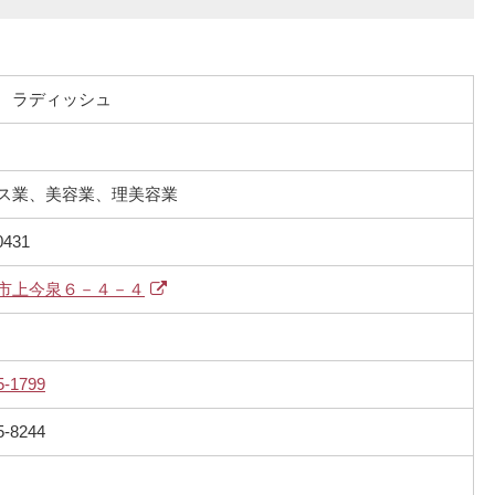
 ラディッシュ
ス業、美容業、理美容業
0431
市上今泉６－４－４
5-1799
5-8244