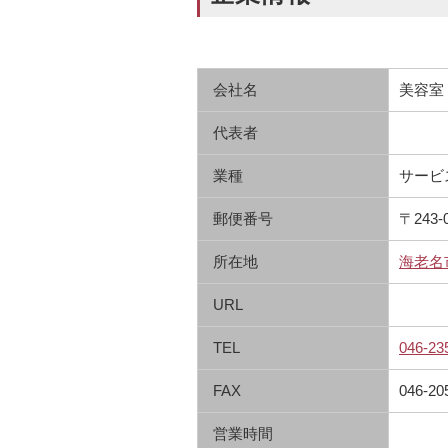
会社名
美容室
代表者
業種
サービ
郵便番号
〒243-
所在地
海老名
URL
TEL
046-23
FAX
046-20
営業時間