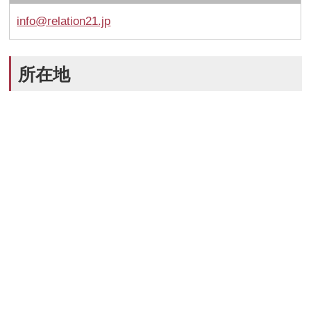
info@relation21.jp
所在地