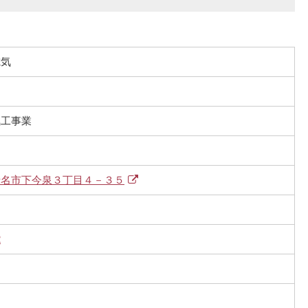
電気
気工事業
老名市下今泉３丁目４－３５
2