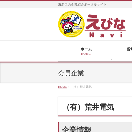
海老名の企業紹介ポータルサイト
ホーム
当
HOME
会員企業
HOME
»
（有）荒井電気
（有）荒井電気
企業情報