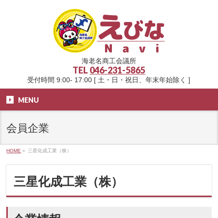
海老名商工会議所
TEL
046-231-5865
受付時間 9:00- 17:00 [ 土・日・祝日、年末年始除く ]
MENU
会員企業
HOME
»
三星化成工業（株）
三星化成工業（株）