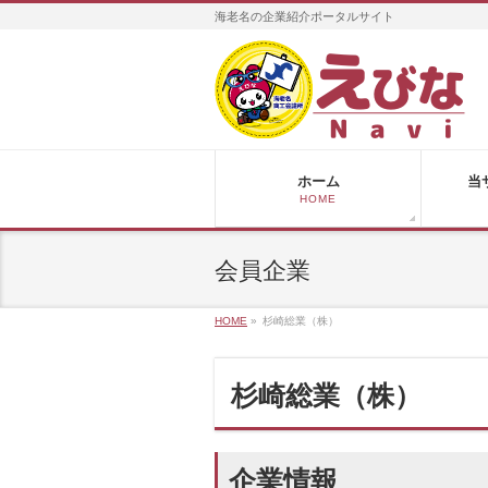
海老名の企業紹介ポータルサイト
ホーム
当
HOME
会員企業
HOME
»
杉崎総業（株）
杉崎総業（株）
企業情報