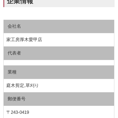
企業情報
会社名
家工房厚木愛甲店
代表者
業種
庭木剪定,草刈り
郵便番号
〒243-0419