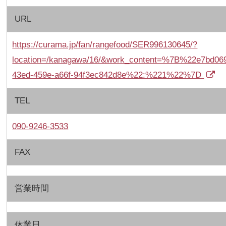
URL
https://curama.jp/fan/rangefood/SER996130645/?
location=/kanagawa/16/&work_content=%7B%22e7bd06
43ed-459e-a66f-94f3ec842d8e%22:%221%22%7D
TEL
090‐9246‐3533
FAX
営業時間
休業日