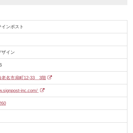
サインポスト
デザイン
6
老名市扇町12-33 3階
w.signpost-inc.com/
260