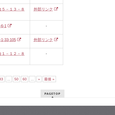
台５－１３－８
外部リンク
6-1
-
33-105
外部リンク
台１－１２－８
-
33
...
50
60
...
»
最後 »
PAGETOP