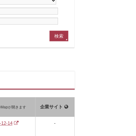
企業サイト
leMapが開きます
2-14
-