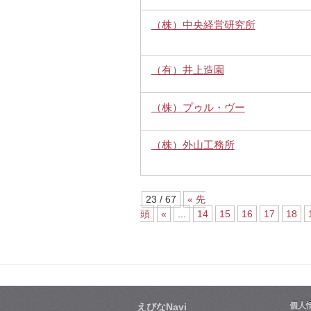
（株）中央経営研究所
（有）井上造園
（株）プゥル・ヴー
（株）外山工務所
23 / 67
« 先
頭
«
...
14
15
16
17
18
個人
えびなNavi