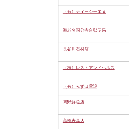
（有）ティーシーエヌ
海老名国分寺台郵便局
長谷川石材店
（株）レストアンドヘルス
（有）みずほ電設
関野鮮魚店
高橋表具店