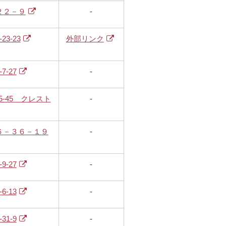
２２－９
-
3-23
外部リンク
-27
-
5-45 クレスト
-
６－３６－１９
-
-27
-
-13
-
1-9
-