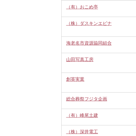
（有）おこめ亭
（株）ダスキンエビナ
海老名市資源協同組合
山田写真工房
創英実業
総合葬祭フジタ企画
（有）峰尾土建
（株）深井電工