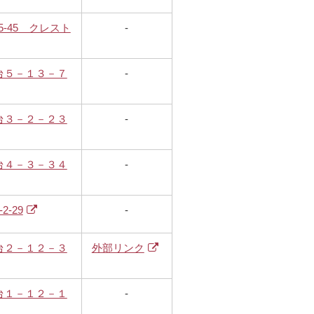
5-45 クレスト
-
台５－１３－７
-
台３－２－２３
-
台４－３－３４
-
-29
-
台２－１２－３
外部リンク
台１－１２－１
-