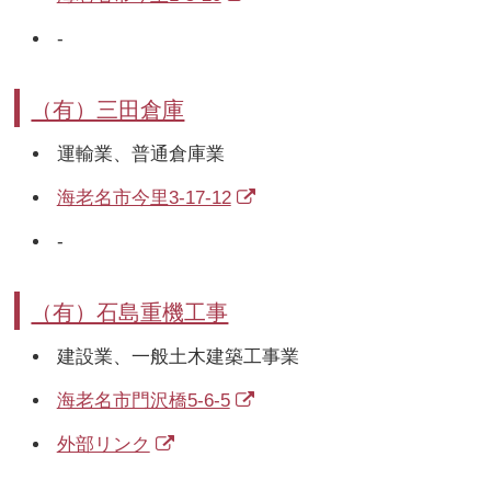
-
（有）三田倉庫
運輸業、普通倉庫業
海老名市今里3-17-12
-
（有）石島重機工事
建設業、一般土木建築工事業
海老名市門沢橋5-6-5
外部リンク