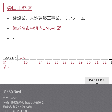
袋田工務店
建設業、木造建築工事業、リフォーム
海老名市中河内1746-4
-
33 / 67
« 先
頭
«
...
10
...
24
25
26
27
28
29
30
31
32
後 »
PAGETOP
えびなNavi
〒243-0438
神奈川県海老名市めぐみ町6-1
海老名市文化会館3階
TEL : 046-231-5865