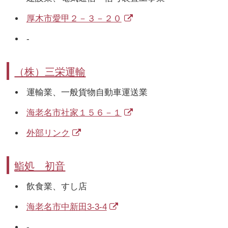
厚木市愛甲２－３－２０
-
（株）三栄運輸
運輸業、一般貨物自動車運送業
海老名市社家１５６－１
外部リンク
鮨処 初音
飲食業、すし店
海老名市中新田3-3-4
-