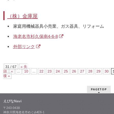
（株）金庫屋
家庭用機械器具小売業、ガス器具、リフォーム
海老名市杉久保南4-6-8
外部リンク
31 / 67
« 先
頭
«
...
10
...
22
23
24
25
26
27
28
29
30
後 »
PAGETOP
えびなNavi
〒243-0438
神奈川県海老名市めぐみ町6-1