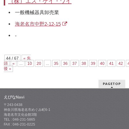
（株）エス・ケイ・ワイ
一般機械器具卸売業
海老名市中野2-12-15
-
44 / 67
« 先
頭
«
...
10
20
...
35
36
37
38
39
40
41
42
後 »
PAGETOP
えびなNavi
〒243-0438
神奈川県海老名市めぐみ町6-1
海老名市文化会館3階
TEL : 046-231-5865
FAX : 046-231-0225