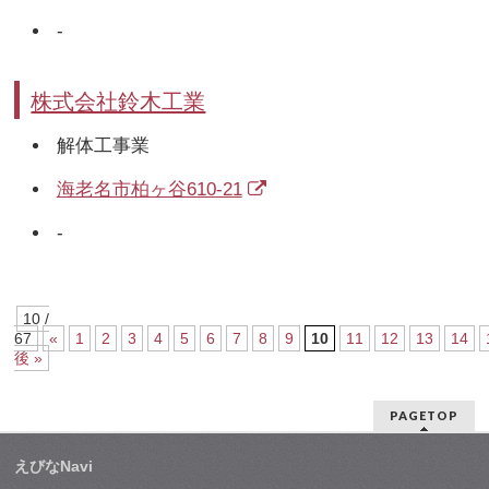
-
株式会社鈴木工業
解体工事業
海老名市柏ヶ谷610-21
-
10 /
67
«
1
2
3
4
5
6
7
8
9
10
11
12
13
14
後 »
PAGETOP
えびなNavi