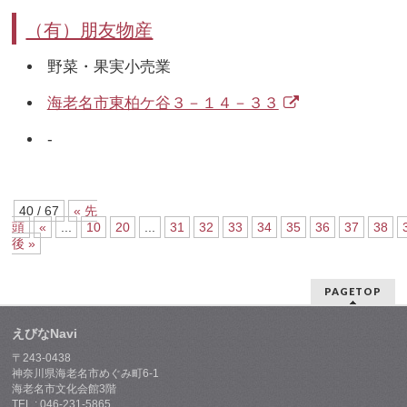
（有）朋友物産
野菜・果実小売業
海老名市東柏ケ谷３－１４－３３
-
40 / 67
« 先
頭
«
...
10
20
...
31
32
33
34
35
36
37
38
後 »
PAGETOP
えびなNavi
〒243-0438
神奈川県海老名市めぐみ町6-1
海老名市文化会館3階
TEL : 046-231-5865