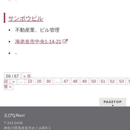
サンポウビル
不動産業、ビル管理
海老名市中央1-14-21
-
56 / 67
« 先
頭
«
...
10
20
30
...
47
48
49
50
51
52
53
後 »
PAGETOP
えびなNavi
〒243-0438
神奈川県海老名市めぐみ町6-1